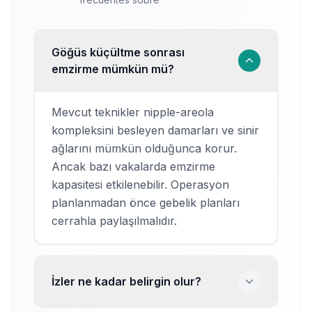
Göğüs küçültme sonrası
emzirme mümkün mü?
Mevcut teknikler nipple-areola
kompleksini besleyen damarları ve sinir
ağlarını mümkün olduğunca korur.
Ancak bazı vakalarda emzirme
kapasitesi etkilenebilir. Operasyon
planlanmadan önce gebelik planları
cerrahla paylaşılmalıdır.
İzler ne kadar belirgin olur?